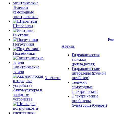
Тележки
самоходные
электрические
Штабелеры
Ричтраки
Рем
Погрузчики
Аренда
Подъёмники
Гидравлическая
тележка
(рокла,рохля)
Электрические
Гидравлические
тягачи
штабелеры (ручной
Запчасти
штабелер)
Тележки
самоходные
Аккумуляторы и
электрические
зарядные
Электрические
устройства
штабелеры
(электроштабелеры)