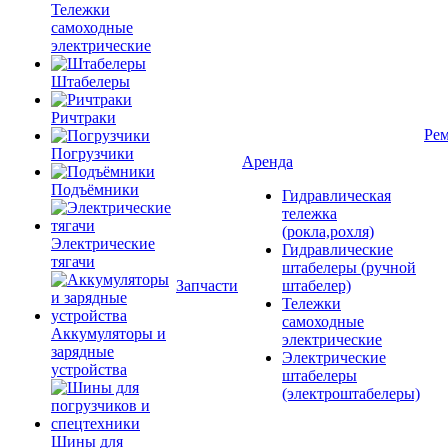
Тележки
самоходные
электрические
Штабелеры
Ричтраки
Рем
Погрузчики
Аренда
Подъёмники
Гидравлическая
тележка
(рокла,рохля)
Электрические
Гидравлические
тягачи
штабелеры (ручной
Запчасти
штабелер)
Тележки
самоходные
Аккумуляторы и
электрические
зарядные
Электрические
устройства
штабелеры
(электроштабелеры)
Шины для