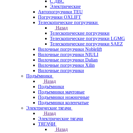
С ДВС
Электрические
Автопогрузчики TEU
Погрузчики OXLIFT
Телескопические погрузчики
Назад
Телескопические погрузчики
Телескопические погрузчики LGMG
Телескопические погрузчики SAEZ
Вилочные погрузчики Noblelift
Вилочные погрузчики NIULI
Вилочные погрузчики Dalian
Вилочные погрузчики Xilin
Вилочные погрузчики
Подъёмники
Назад
Подъёмники
Подъемники мачтовые
Подъемники ножничные
Подъемники коленчатые
Электрические тягачи
Назад
Электрические тягачи
ТЯГАЧИ
Назад