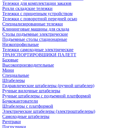
Тележки для комплектации заказов
Рохли складские тележки
Тележки с прицепным устройством
Тележки с поворотной передней осью
Специализированные тележки
Клининговые машины для склада
Столы подъемные электрические
Подъемные столы стационарные
Низкопрофильные
Тележки самоходные электрические
ТРАНСПОРТИРОВЩИКИ ПАЛЕТТ
Базовые
Высокопроизводительные
Мини
Специальные
Штабелеры
Гидравлические штабелеры (ручной штабелер)
Ручные вилочные штабелеры
Ручные штабелеры с подъемной платформой
Бочкокантователи
Штабелеры с платформой
Электрические штабелеры (электроштабелеры)
Самоходные штабелеры
Ричтраки
Погрузчики