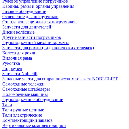
Рулевое управление погрузчиков
Кабины, рамы и органы управления
Газовое оборудование
Освещение для погрузчиков
Стандартные детали для погрузчиков
Запчасти для двигателей
Диски колёсные
Другие запчасти погрузчиков
Грузоподъемный механизм, мачта
Запчасти для рохли (гидравлических тележек)
Колеса для рохли
Вилочная рама
Рукоятка
Гидроузел
Запчасти Noblelift
Запасные части для гидравлических тележек NOBLELIFT
Самоходные тележки
Самоходные штабелёры
Поломоечные машины
Грузоподъемное оборудование
Тали
Тали ручные цепные
Тали электрические
Комплектовщики заказов
Вертикальные комплектовщики