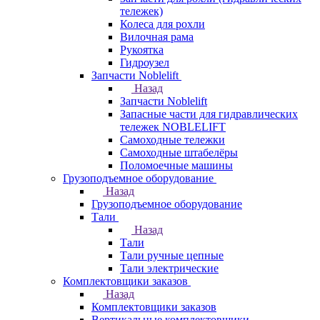
тележек)
Колеса для рохли
Вилочная рама
Рукоятка
Гидроузел
Запчасти Noblelift
Назад
Запчасти Noblelift
Запасные части для гидравлических
тележек NOBLELIFT
Самоходные тележки
Самоходные штабелёры
Поломоечные машины
Грузоподъемное оборудование
Назад
Грузоподъемное оборудование
Тали
Назад
Тали
Тали ручные цепные
Тали электрические
Комплектовщики заказов
Назад
Комплектовщики заказов
Вертикальные комплектовщики