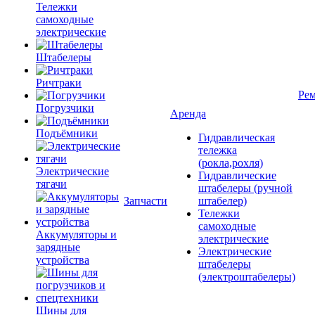
Тележки
самоходные
электрические
Штабелеры
Ричтраки
Рем
Погрузчики
Аренда
Подъёмники
Гидравлическая
тележка
(рокла,рохля)
Электрические
Гидравлические
тягачи
штабелеры (ручной
Запчасти
штабелер)
Тележки
самоходные
Аккумуляторы и
электрические
зарядные
Электрические
устройства
штабелеры
(электроштабелеры)
Шины для