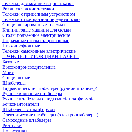
Тележки для комплектации заказов
Рохли складские тележки
Тележки с прицепным устройством
Тележки с поворотной передней осью
Специализированные тележки
Клининговые машины для склада
Столы подъемные электрические
Подъемные столы стационарные
Низкопрофильные
Тележки самоходные электрические
ТРАНСПОРТИРОВЩИКИ ПАЛЕТТ
Базовые
Высокопроизводительные
Мини
Специальные
Штабелеры
Гидравлические штабелеры (ручной штабелер)
Ручные вилочные штабелеры
Ручные штабелеры с подъемной платформой
Бочкокантователи
Штабелеры с платформой
Электрические штабелеры (электроштабелеры)
Самоходные штабелеры
Ричтраки
Погрузчики