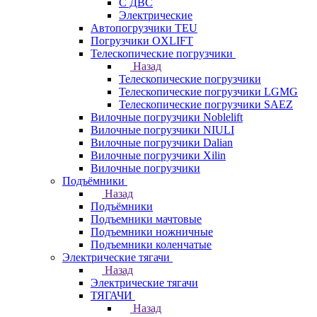
С ДВС
Электрические
Автопогрузчики TEU
Погрузчики OXLIFT
Телескопические погрузчики
Назад
Телескопические погрузчики
Телескопические погрузчики LGMG
Телескопические погрузчики SAEZ
Вилочные погрузчики Noblelift
Вилочные погрузчики NIULI
Вилочные погрузчики Dalian
Вилочные погрузчики Xilin
Вилочные погрузчики
Подъёмники
Назад
Подъёмники
Подъемники мачтовые
Подъемники ножничные
Подъемники коленчатые
Электрические тягачи
Назад
Электрические тягачи
ТЯГАЧИ
Назад