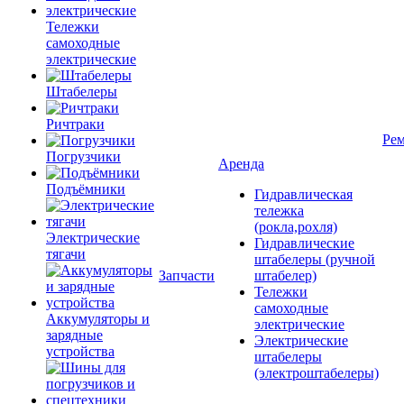
Тележки
самоходные
электрические
Штабелеры
Ричтраки
Рем
Погрузчики
Аренда
Подъёмники
Гидравлическая
тележка
(рокла,рохля)
Электрические
Гидравлические
тягачи
штабелеры (ручной
Запчасти
штабелер)
Тележки
самоходные
Аккумуляторы и
электрические
зарядные
Электрические
устройства
штабелеры
(электроштабелеры)