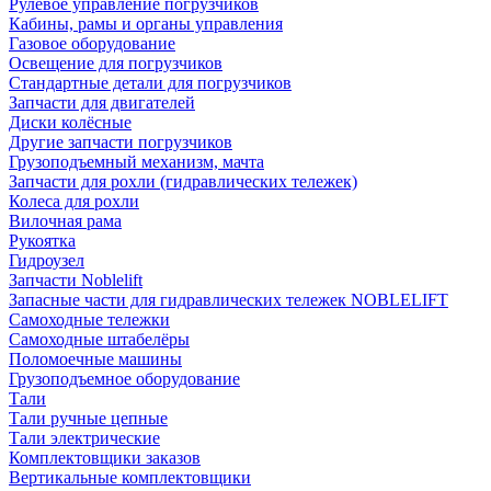
Рулевое управление погрузчиков
Кабины, рамы и органы управления
Газовое оборудование
Освещение для погрузчиков
Стандартные детали для погрузчиков
Запчасти для двигателей
Диски колёсные
Другие запчасти погрузчиков
Грузоподъемный механизм, мачта
Запчасти для рохли (гидравлических тележек)
Колеса для рохли
Вилочная рама
Рукоятка
Гидроузел
Запчасти Noblelift
Запасные части для гидравлических тележек NOBLELIFT
Самоходные тележки
Самоходные штабелёры
Поломоечные машины
Грузоподъемное оборудование
Тали
Тали ручные цепные
Тали электрические
Комплектовщики заказов
Вертикальные комплектовщики