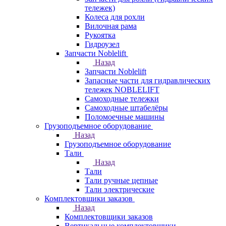
тележек)
Колеса для рохли
Вилочная рама
Рукоятка
Гидроузел
Запчасти Noblelift
Назад
Запчасти Noblelift
Запасные части для гидравлических
тележек NOBLELIFT
Самоходные тележки
Самоходные штабелёры
Поломоечные машины
Грузоподъемное оборудование
Назад
Грузоподъемное оборудование
Тали
Назад
Тали
Тали ручные цепные
Тали электрические
Комплектовщики заказов
Назад
Комплектовщики заказов
Вертикальные комплектовщики