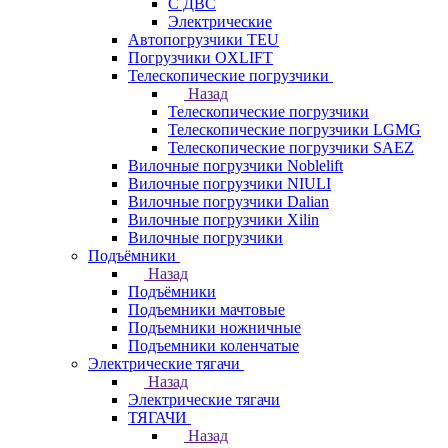
С ДВС
Электрические
Автопогрузчики TEU
Погрузчики OXLIFT
Телескопические погрузчики
Назад
Телескопические погрузчики
Телескопические погрузчики LGMG
Телескопические погрузчики SAEZ
Вилочные погрузчики Noblelift
Вилочные погрузчики NIULI
Вилочные погрузчики Dalian
Вилочные погрузчики Xilin
Вилочные погрузчики
Подъёмники
Назад
Подъёмники
Подъемники мачтовые
Подъемники ножничные
Подъемники коленчатые
Электрические тягачи
Назад
Электрические тягачи
ТЯГАЧИ
Назад