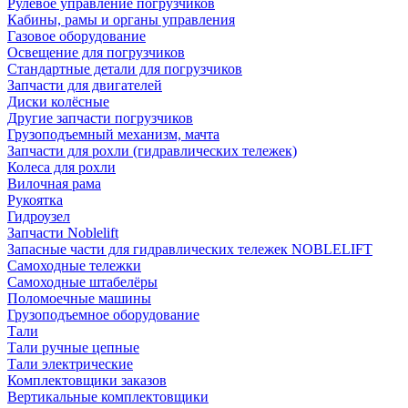
Рулевое управление погрузчиков
Кабины, рамы и органы управления
Газовое оборудование
Освещение для погрузчиков
Стандартные детали для погрузчиков
Запчасти для двигателей
Диски колёсные
Другие запчасти погрузчиков
Грузоподъемный механизм, мачта
Запчасти для рохли (гидравлических тележек)
Колеса для рохли
Вилочная рама
Рукоятка
Гидроузел
Запчасти Noblelift
Запасные части для гидравлических тележек NOBLELIFT
Самоходные тележки
Самоходные штабелёры
Поломоечные машины
Грузоподъемное оборудование
Тали
Тали ручные цепные
Тали электрические
Комплектовщики заказов
Вертикальные комплектовщики