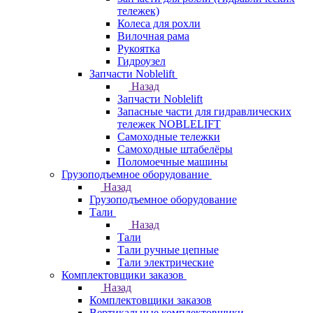
тележек)
Колеса для рохли
Вилочная рама
Рукоятка
Гидроузел
Запчасти Noblelift
Назад
Запчасти Noblelift
Запасные части для гидравлических
тележек NOBLELIFT
Самоходные тележки
Самоходные штабелёры
Поломоечные машины
Грузоподъемное оборудование
Назад
Грузоподъемное оборудование
Тали
Назад
Тали
Тали ручные цепные
Тали электрические
Комплектовщики заказов
Назад
Комплектовщики заказов
Вертикальные комплектовщики