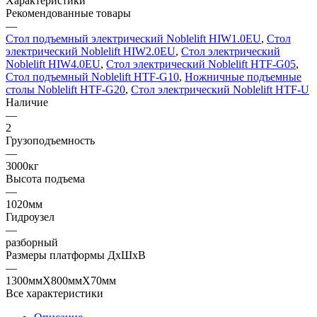
Характеристики
Рекомендованные товары
—
Стол подъемный электрический Noblelift HIW1.0EU
,
Стол
электрический Noblelift HIW2.0EU
,
Стол электрический
Noblelift HIW4.0EU
,
Стол электрический Noblelift HTF-G05
,
Стол подъемный Noblelift HTF-G10
,
Ножничные подъемные
столы Noblelift HTF-G20
,
Стол электрический Noblelift HTF-U
Наличие
—
2
Грузоподъемность
—
3000кг
Высота подъема
—
1020мм
Гидроузел
—
разборный
Размеры платформы ДхШхВ
—
1300ммХ800ммХ70мм
Все характеристики