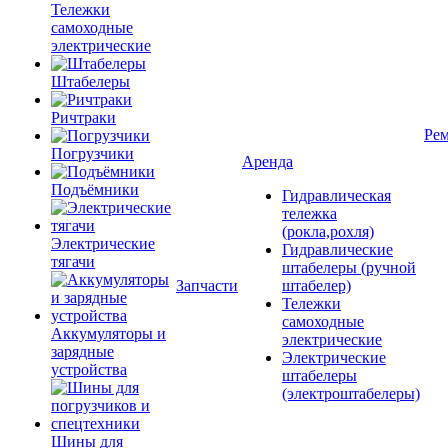
Тележки
самоходные
электрические
Штабелеры
Ричтраки
Рем
Погрузчики
Аренда
Подъёмники
Гидравлическая
тележка
(рокла,рохля)
Электрические
Гидравлические
тягачи
штабелеры (ручной
Запчасти
штабелер)
Тележки
самоходные
Аккумуляторы и
электрические
зарядные
Электрические
устройства
штабелеры
(электроштабелеры)
Шины для