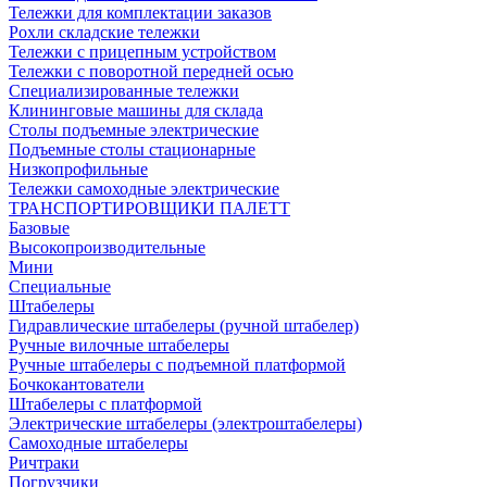
Тележки для комплектации заказов
Рохли складские тележки
Тележки с прицепным устройством
Тележки с поворотной передней осью
Специализированные тележки
Клининговые машины для склада
Столы подъемные электрические
Подъемные столы стационарные
Низкопрофильные
Тележки самоходные электрические
ТРАНСПОРТИРОВЩИКИ ПАЛЕТТ
Базовые
Высокопроизводительные
Мини
Специальные
Штабелеры
Гидравлические штабелеры (ручной штабелер)
Ручные вилочные штабелеры
Ручные штабелеры с подъемной платформой
Бочкокантователи
Штабелеры с платформой
Электрические штабелеры (электроштабелеры)
Самоходные штабелеры
Ричтраки
Погрузчики