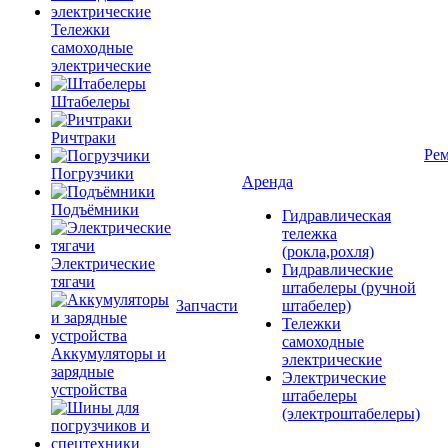
Тележки
самоходные
электрические
Штабелеры
Ричтраки
Рем
Погрузчики
Аренда
Подъёмники
Гидравлическая
тележка
(рокла,рохля)
Электрические
Гидравлические
тягачи
штабелеры (ручной
Запчасти
штабелер)
Тележки
самоходные
Аккумуляторы и
электрические
зарядные
Электрические
устройства
штабелеры
(электроштабелеры)