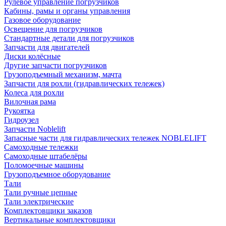
Рулевое управление погрузчиков
Кабины, рамы и органы управления
Газовое оборудование
Освещение для погрузчиков
Стандартные детали для погрузчиков
Запчасти для двигателей
Диски колёсные
Другие запчасти погрузчиков
Грузоподъемный механизм, мачта
Запчасти для рохли (гидравлических тележек)
Колеса для рохли
Вилочная рама
Рукоятка
Гидроузел
Запчасти Noblelift
Запасные части для гидравлических тележек NOBLELIFT
Самоходные тележки
Самоходные штабелёры
Поломоечные машины
Грузоподъемное оборудование
Тали
Тали ручные цепные
Тали электрические
Комплектовщики заказов
Вертикальные комплектовщики