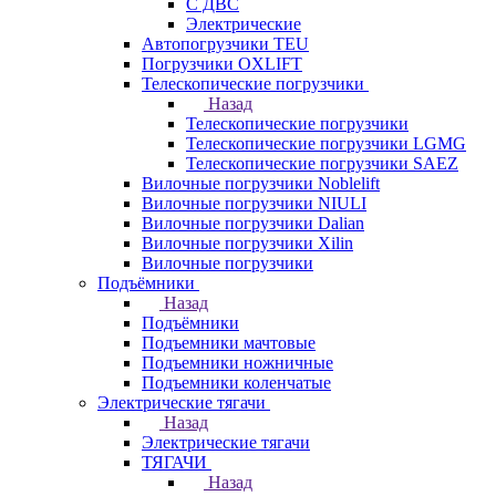
С ДВС
Электрические
Автопогрузчики TEU
Погрузчики OXLIFT
Телескопические погрузчики
Назад
Телескопические погрузчики
Телескопические погрузчики LGMG
Телескопические погрузчики SAEZ
Вилочные погрузчики Noblelift
Вилочные погрузчики NIULI
Вилочные погрузчики Dalian
Вилочные погрузчики Xilin
Вилочные погрузчики
Подъёмники
Назад
Подъёмники
Подъемники мачтовые
Подъемники ножничные
Подъемники коленчатые
Электрические тягачи
Назад
Электрические тягачи
ТЯГАЧИ
Назад