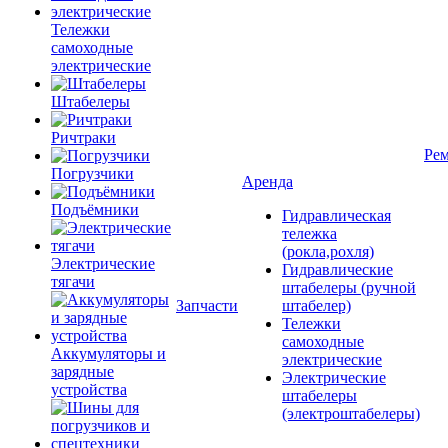
Тележки
самоходные
электрические
Штабелеры
Ричтраки
Рем
Погрузчики
Аренда
Подъёмники
Гидравлическая
тележка
(рокла,рохля)
Электрические
Гидравлические
тягачи
штабелеры (ручной
Запчасти
штабелер)
Тележки
самоходные
Аккумуляторы и
электрические
зарядные
Электрические
устройства
штабелеры
(электроштабелеры)