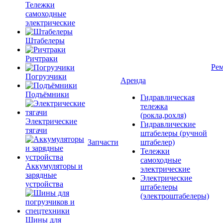
Тележки
самоходные
электрические
Штабелеры
Ричтраки
Рем
Погрузчики
Аренда
Подъёмники
Гидравлическая
тележка
(рокла,рохля)
Электрические
Гидравлические
тягачи
штабелеры (ручной
Запчасти
штабелер)
Тележки
самоходные
Аккумуляторы и
электрические
зарядные
Электрические
устройства
штабелеры
(электроштабелеры)
Шины для