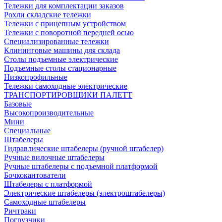
Тележки для комплектации заказов
Рохли складские тележки
Тележки с прицепным устройством
Тележки с поворотной передней осью
Специализированные тележки
Клининговые машины для склада
Столы подъемные электрические
Подъемные столы стационарные
Низкопрофильные
Тележки самоходные электрические
ТРАНСПОРТИРОВЩИКИ ПАЛЕТТ
Базовые
Высокопроизводительные
Мини
Специальные
Штабелеры
Гидравлические штабелеры (ручной штабелер)
Ручные вилочные штабелеры
Ручные штабелеры с подъемной платформой
Бочкокантователи
Штабелеры с платформой
Электрические штабелеры (электроштабелеры)
Самоходные штабелеры
Ричтраки
Погрузчики