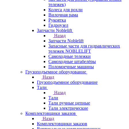
тележек)
Колеса для рохли
Вилочная рама
Рукоятка
Гидроузел
Запчасти Noblelift
Назад
Запчасти Noblelift
Запасные части для гидравлических
тележек NOBLELIFT
Самоходные тележки
Самоходные штабелёры
Поломоечные машины
Грузоподъемное оборудование
Назад
Грузоподъемное оборудование
Тали
Назад
Тали
Тали ручные цепные
Тали электрические
Комплектовщики заказов
Назад
Комплектовщики заказов
Вертикальные комплектовщики