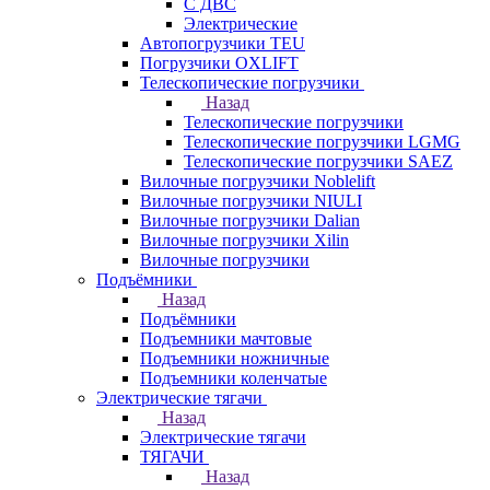
С ДВС
Электрические
Автопогрузчики TEU
Погрузчики OXLIFT
Телескопические погрузчики
Назад
Телескопические погрузчики
Телескопические погрузчики LGMG
Телескопические погрузчики SAEZ
Вилочные погрузчики Noblelift
Вилочные погрузчики NIULI
Вилочные погрузчики Dalian
Вилочные погрузчики Xilin
Вилочные погрузчики
Подъёмники
Назад
Подъёмники
Подъемники мачтовые
Подъемники ножничные
Подъемники коленчатые
Электрические тягачи
Назад
Электрические тягачи
ТЯГАЧИ
Назад