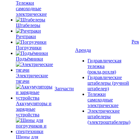
Тележки
самоходные
электрические
Штабелеры
Ричтраки
Рем
Погрузчики
Аренда
Подъёмники
Гидравлическая
тележка
(рокла,рохля)
Электрические
Гидравлические
тягачи
штабелеры (ручной
Запчасти
штабелер)
Тележки
самоходные
Аккумуляторы и
электрические
зарядные
Электрические
устройства
штабелеры
(электроштабелеры)
Шины для