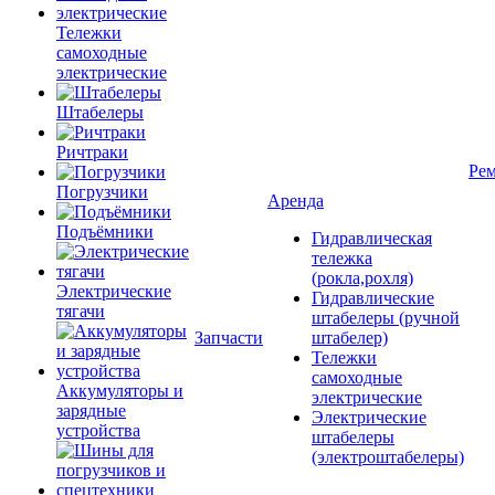
Тележки
самоходные
электрические
Штабелеры
Ричтраки
Рем
Погрузчики
Аренда
Подъёмники
Гидравлическая
тележка
(рокла,рохля)
Электрические
Гидравлические
тягачи
штабелеры (ручной
Запчасти
штабелер)
Тележки
самоходные
Аккумуляторы и
электрические
зарядные
Электрические
устройства
штабелеры
(электроштабелеры)