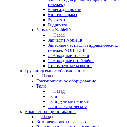
тележек)
Колеса для рохли
Вилочная рама
Рукоятка
Гидроузел
Запчасти Noblelift
Назад
Запчасти Noblelift
Запасные части для гидравлических
тележек NOBLELIFT
Самоходные тележки
Самоходные штабелёры
Поломоечные машины
Грузоподъемное оборудование
Назад
Грузоподъемное оборудование
Тали
Назад
Тали
Тали ручные цепные
Тали электрические
Комплектовщики заказов
Назад
Комплектовщики заказов
Вертикальные комплектовщики