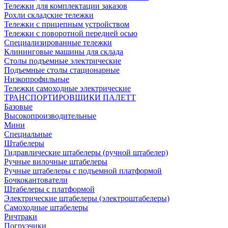
Тележки для комплектации заказов
Рохли складские тележки
Тележки с прицепным устройством
Тележки с поворотной передней осью
Специализированные тележки
Клининговые машины для склада
Столы подъемные электрические
Подъемные столы стационарные
Низкопрофильные
Тележки самоходные электрические
ТРАНСПОРТИРОВЩИКИ ПАЛЕТТ
Базовые
Высокопроизводительные
Мини
Специальные
Штабелеры
Гидравлические штабелеры (ручной штабелер)
Ручные вилочные штабелеры
Ручные штабелеры с подъемной платформой
Бочкокантователи
Штабелеры с платформой
Электрические штабелеры (электроштабелеры)
Самоходные штабелеры
Ричтраки
Погрузчики