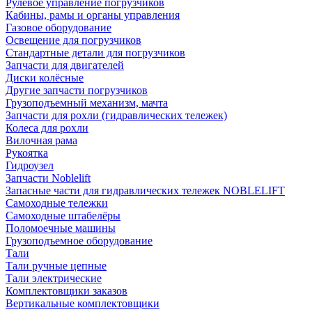
Рулевое управление погрузчиков
Кабины, рамы и органы управления
Газовое оборудование
Освещение для погрузчиков
Стандартные детали для погрузчиков
Запчасти для двигателей
Диски колёсные
Другие запчасти погрузчиков
Грузоподъемный механизм, мачта
Запчасти для рохли (гидравлических тележек)
Колеса для рохли
Вилочная рама
Рукоятка
Гидроузел
Запчасти Noblelift
Запасные части для гидравлических тележек NOBLELIFT
Самоходные тележки
Самоходные штабелёры
Поломоечные машины
Грузоподъемное оборудование
Тали
Тали ручные цепные
Тали электрические
Комплектовщики заказов
Вертикальные комплектовщики