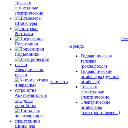
Тележки
самоходные
электрические
Штабелеры
Ричтраки
Рем
Погрузчики
Аренда
Подъёмники
Гидравлическая
тележка
(рокла,рохля)
Электрические
Гидравлические
тягачи
штабелеры (ручной
Запчасти
штабелер)
Тележки
самоходные
Аккумуляторы и
электрические
зарядные
Электрические
устройства
штабелеры
(электроштабелеры)
Шины для