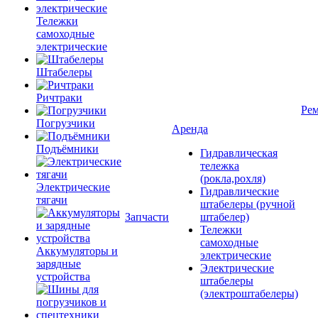
Тележки
самоходные
электрические
Штабелеры
Ричтраки
Рем
Погрузчики
Аренда
Подъёмники
Гидравлическая
тележка
(рокла,рохля)
Электрические
Гидравлические
тягачи
штабелеры (ручной
Запчасти
штабелер)
Тележки
самоходные
Аккумуляторы и
электрические
зарядные
Электрические
устройства
штабелеры
(электроштабелеры)