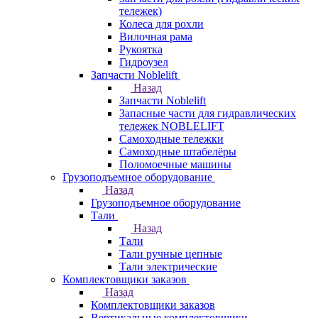
тележек)
Колеса для рохли
Вилочная рама
Рукоятка
Гидроузел
Запчасти Noblelift
Назад
Запчасти Noblelift
Запасные части для гидравлических
тележек NOBLELIFT
Самоходные тележки
Самоходные штабелёры
Поломоечные машины
Грузоподъемное оборудование
Назад
Грузоподъемное оборудование
Тали
Назад
Тали
Тали ручные цепные
Тали электрические
Комплектовщики заказов
Назад
Комплектовщики заказов
Вертикальные комплектовщики