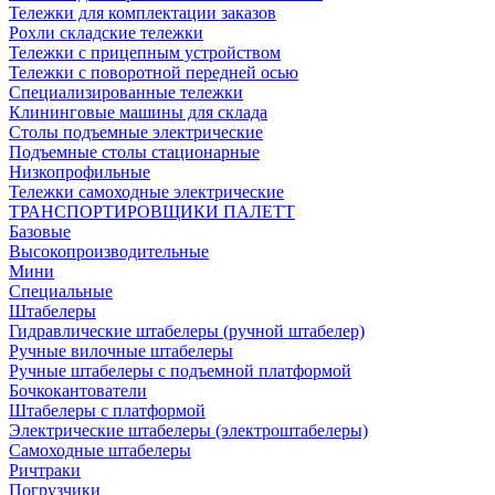
Тележки для комплектации заказов
Рохли складские тележки
Тележки с прицепным устройством
Тележки с поворотной передней осью
Специализированные тележки
Клининговые машины для склада
Столы подъемные электрические
Подъемные столы стационарные
Низкопрофильные
Тележки самоходные электрические
ТРАНСПОРТИРОВЩИКИ ПАЛЕТТ
Базовые
Высокопроизводительные
Мини
Специальные
Штабелеры
Гидравлические штабелеры (ручной штабелер)
Ручные вилочные штабелеры
Ручные штабелеры с подъемной платформой
Бочкокантователи
Штабелеры с платформой
Электрические штабелеры (электроштабелеры)
Самоходные штабелеры
Ричтраки
Погрузчики