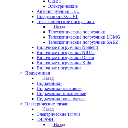
С ДВС
Электрические
Автопогрузчики TEU
Погрузчики OXLIFT
Телескопические погрузчики
Назад
Телескопические погрузчики
Телескопические погрузчики LGMG
Телескопические погрузчики SAEZ
Вилочные погрузчики Noblelift
Вилочные погрузчики NIULI
Вилочные погрузчики Dalian
Вилочные погрузчики Xilin
Вилочные погрузчики
Подъёмники
Назад
Подъёмники
Подъемники мачтовые
Подъемники ножничные
Подъемники коленчатые
Электрические тягачи
Назад
Электрические тягачи
ТЯГАЧИ
Назад