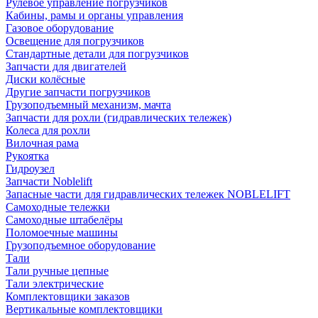
Рулевое управление погрузчиков
Кабины, рамы и органы управления
Газовое оборудование
Освещение для погрузчиков
Стандартные детали для погрузчиков
Запчасти для двигателей
Диски колёсные
Другие запчасти погрузчиков
Грузоподъемный механизм, мачта
Запчасти для рохли (гидравлических тележек)
Колеса для рохли
Вилочная рама
Рукоятка
Гидроузел
Запчасти Noblelift
Запасные части для гидравлических тележек NOBLELIFT
Самоходные тележки
Самоходные штабелёры
Поломоечные машины
Грузоподъемное оборудование
Тали
Тали ручные цепные
Тали электрические
Комплектовщики заказов
Вертикальные комплектовщики