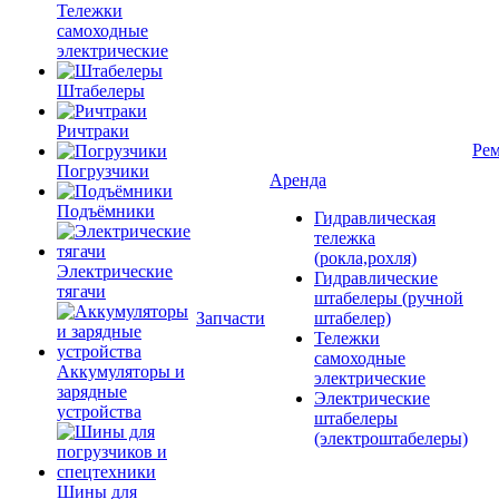
Тележки
самоходные
электрические
Штабелеры
Ричтраки
Рем
Погрузчики
Аренда
Подъёмники
Гидравлическая
тележка
(рокла,рохля)
Электрические
Гидравлические
тягачи
штабелеры (ручной
Запчасти
штабелер)
Тележки
самоходные
Аккумуляторы и
электрические
зарядные
Электрические
устройства
штабелеры
(электроштабелеры)
Шины для