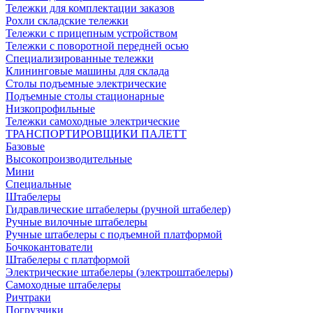
Тележки для комплектации заказов
Рохли складские тележки
Тележки с прицепным устройством
Тележки с поворотной передней осью
Специализированные тележки
Клининговые машины для склада
Столы подъемные электрические
Подъемные столы стационарные
Низкопрофильные
Тележки самоходные электрические
ТРАНСПОРТИРОВЩИКИ ПАЛЕТТ
Базовые
Высокопроизводительные
Мини
Специальные
Штабелеры
Гидравлические штабелеры (ручной штабелер)
Ручные вилочные штабелеры
Ручные штабелеры с подъемной платформой
Бочкокантователи
Штабелеры с платформой
Электрические штабелеры (электроштабелеры)
Самоходные штабелеры
Ричтраки
Погрузчики