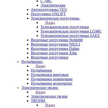
С ДВС
Электрические
Автопогрузчики TEU
Погрузчики OXLIFT
Телескопические погрузчики
Назад
Телескопические погрузчики
Телескопические погрузчики LGMG
Телескопические погрузчики SAEZ
Вилочные погрузчики Noblelift
Вилочные погрузчики NIULI
Вилочные погрузчики Dalian
Вилочные погрузчики Xilin
Вилочные погрузчики
Подъёмники
Назад
Подъёмники
Подъемники мачтовые
Подъемники ножничные
Подъемники коленчатые
Электрические тягачи
Назад
Электрические тягачи
ТЯГАЧИ
Назад