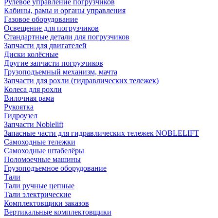
Рулевое управление погрузчиков
Кабины, рамы и органы управления
Газовое оборудование
Освещение для погрузчиков
Стандартные детали для погрузчиков
Запчасти для двигателей
Диски колёсные
Другие запчасти погрузчиков
Грузоподъемный механизм, мачта
Запчасти для рохли (гидравлических тележек)
Колеса для рохли
Вилочная рама
Рукоятка
Гидроузел
Запчасти Noblelift
Запасные части для гидравлических тележек NOBLELIFT
Самоходные тележки
Самоходные штабелёры
Поломоечные машины
Грузоподъемное оборудование
Тали
Тали ручные цепные
Тали электрические
Комплектовщики заказов
Вертикальные комплектовщики