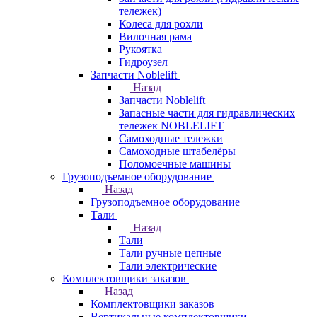
тележек)
Колеса для рохли
Вилочная рама
Рукоятка
Гидроузел
Запчасти Noblelift
Назад
Запчасти Noblelift
Запасные части для гидравлических
тележек NOBLELIFT
Самоходные тележки
Самоходные штабелёры
Поломоечные машины
Грузоподъемное оборудование
Назад
Грузоподъемное оборудование
Тали
Назад
Тали
Тали ручные цепные
Тали электрические
Комплектовщики заказов
Назад
Комплектовщики заказов
Вертикальные комплектовщики