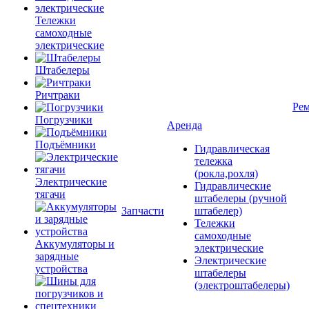
Тележки
самоходные
электрические
Штабелеры
Ричтраки
Рем
Погрузчики
Аренда
Подъёмники
Гидравлическая
тележка
(рокла,рохля)
Электрические
Гидравлические
тягачи
штабелеры (ручной
Запчасти
штабелер)
Тележки
самоходные
Аккумуляторы и
электрические
зарядные
Электрические
устройства
штабелеры
(электроштабелеры)