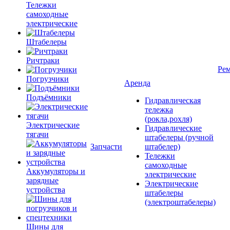
Тележки
самоходные
электрические
Штабелеры
Ричтраки
Рем
Погрузчики
Аренда
Подъёмники
Гидравлическая
тележка
(рокла,рохля)
Электрические
Гидравлические
тягачи
штабелеры (ручной
Запчасти
штабелер)
Тележки
самоходные
Аккумуляторы и
электрические
зарядные
Электрические
устройства
штабелеры
(электроштабелеры)
Шины для