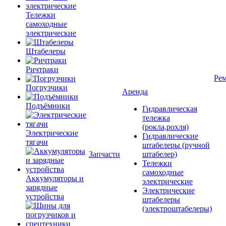
Тележки
самоходные
электрические
Штабелеры
Ричтраки
Рем
Погрузчики
Аренда
Подъёмники
Гидравлическая
тележка
(рокла,рохля)
Электрические
Гидравлические
тягачи
штабелеры (ручной
Запчасти
штабелер)
Тележки
самоходные
Аккумуляторы и
электрические
зарядные
Электрические
устройства
штабелеры
(электроштабелеры)