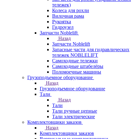
тележек)
Колеса для рохли
Вилочная рама
Рукоятка
Гидроузел
Запчасти Noblelift
Назад
Запчасти Noblelift
Запасные части для гидравлических
тележек NOBLELIFT
Самоходные тележки
Самоходные штабелёры
Поломоечные машины
Грузоподъемное оборудование
Назад
Грузоподъемное оборудование
Тали
Назад
Тали
Тали ручные цепные
Тали электрические
Комплектовщики заказов
Назад
Комплектовщики заказов
Вертикальные комплектовщики