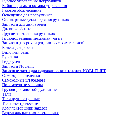
Рулевое управление погрузчиков
Кабины, рамы и органы управления
Газовое оборудование
Освещение для погрузчиков
Стандартные детали для погрузчиков
Запчасти для двигателей
Диски колёсные
Другие запчасти погрузчиков
Грузоподъемный механизм, мачта
Запчасти для рохли (гидравлических тележек)
Колеса для рохли
Вилочная рама
Рукоятка
Гидроузел
Запчасти Noblelift
Запасные части для гидравлических тележек NOBLELIFT
Самоходные тележки
Самоходные штабелёры
Поломоечные машины
Грузоподъемное оборудование
Тали
Тали ручные цепные
Тали электрические
Комплектовщики заказов
Вертикальные комплектовщики