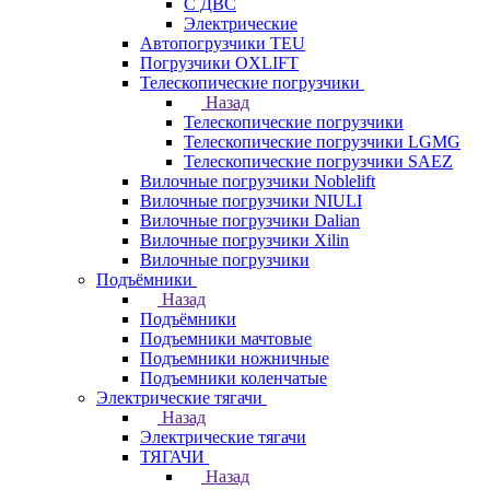
С ДВС
Электрические
Автопогрузчики TEU
Погрузчики OXLIFT
Телескопические погрузчики
Назад
Телескопические погрузчики
Телескопические погрузчики LGMG
Телескопические погрузчики SAEZ
Вилочные погрузчики Noblelift
Вилочные погрузчики NIULI
Вилочные погрузчики Dalian
Вилочные погрузчики Xilin
Вилочные погрузчики
Подъёмники
Назад
Подъёмники
Подъемники мачтовые
Подъемники ножничные
Подъемники коленчатые
Электрические тягачи
Назад
Электрические тягачи
ТЯГАЧИ
Назад