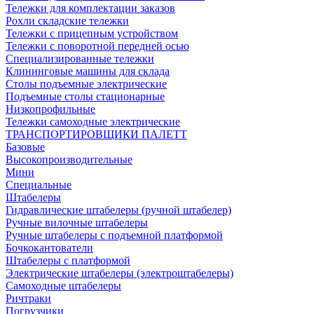
Тележки для комплектации заказов
Рохли складские тележки
Тележки с прицепным устройством
Тележки с поворотной передней осью
Специализированные тележки
Клининговые машины для склада
Столы подъемные электрические
Подъемные столы стационарные
Низкопрофильные
Тележки самоходные электрические
ТРАНСПОРТИРОВЩИКИ ПАЛЕТТ
Базовые
Высокопроизводительные
Мини
Специальные
Штабелеры
Гидравлические штабелеры (ручной штабелер)
Ручные вилочные штабелеры
Ручные штабелеры с подъемной платформой
Бочкокантователи
Штабелеры с платформой
Электрические штабелеры (электроштабелеры)
Самоходные штабелеры
Ричтраки
Погрузчики