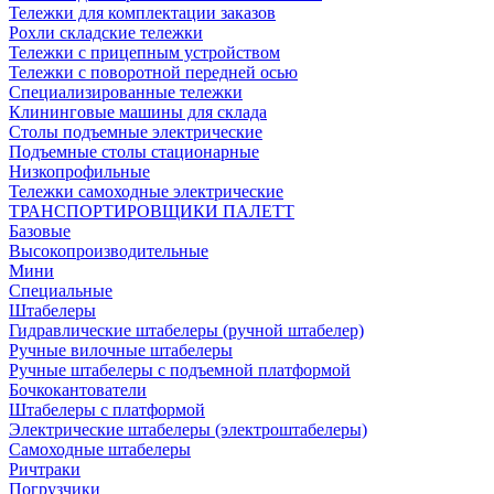
Тележки для комплектации заказов
Рохли складские тележки
Тележки с прицепным устройством
Тележки с поворотной передней осью
Специализированные тележки
Клининговые машины для склада
Столы подъемные электрические
Подъемные столы стационарные
Низкопрофильные
Тележки самоходные электрические
ТРАНСПОРТИРОВЩИКИ ПАЛЕТТ
Базовые
Высокопроизводительные
Мини
Специальные
Штабелеры
Гидравлические штабелеры (ручной штабелер)
Ручные вилочные штабелеры
Ручные штабелеры с подъемной платформой
Бочкокантователи
Штабелеры с платформой
Электрические штабелеры (электроштабелеры)
Самоходные штабелеры
Ричтраки
Погрузчики