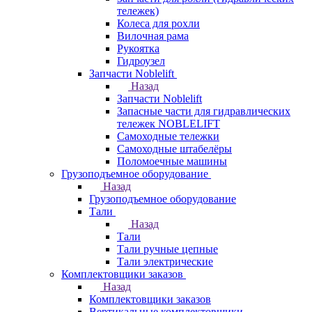
тележек)
Колеса для рохли
Вилочная рама
Рукоятка
Гидроузел
Запчасти Noblelift
Назад
Запчасти Noblelift
Запасные части для гидравлических
тележек NOBLELIFT
Самоходные тележки
Самоходные штабелёры
Поломоечные машины
Грузоподъемное оборудование
Назад
Грузоподъемное оборудование
Тали
Назад
Тали
Тали ручные цепные
Тали электрические
Комплектовщики заказов
Назад
Комплектовщики заказов
Вертикальные комплектовщики