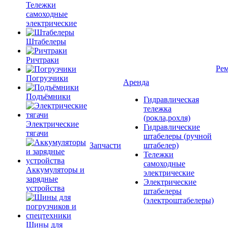
Тележки
самоходные
электрические
Штабелеры
Ричтраки
Рем
Погрузчики
Аренда
Подъёмники
Гидравлическая
тележка
(рокла,рохля)
Электрические
Гидравлические
тягачи
штабелеры (ручной
Запчасти
штабелер)
Тележки
самоходные
Аккумуляторы и
электрические
зарядные
Электрические
устройства
штабелеры
(электроштабелеры)
Шины для