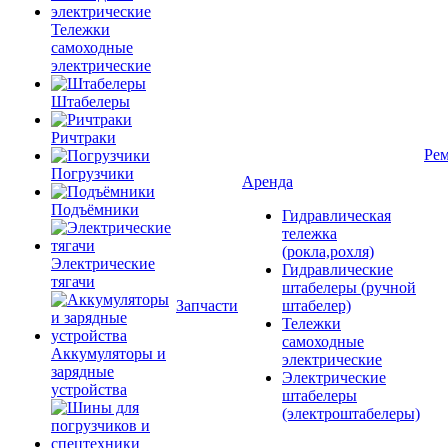
Тележки
самоходные
электрические
Штабелеры
Ричтраки
Рем
Погрузчики
Аренда
Подъёмники
Гидравлическая
тележка
(рокла,рохля)
Электрические
Гидравлические
тягачи
штабелеры (ручной
Запчасти
штабелер)
Тележки
самоходные
Аккумуляторы и
электрические
зарядные
Электрические
устройства
штабелеры
(электроштабелеры)