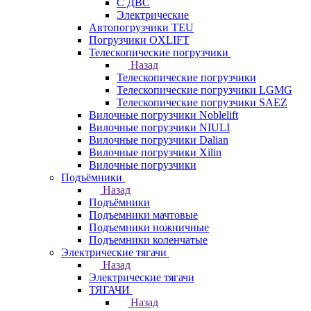
С ДВС
Электрические
Автопогрузчики TEU
Погрузчики OXLIFT
Телескопические погрузчики
Назад
Телескопические погрузчики
Телескопические погрузчики LGMG
Телескопические погрузчики SAEZ
Вилочные погрузчики Noblelift
Вилочные погрузчики NIULI
Вилочные погрузчики Dalian
Вилочные погрузчики Xilin
Вилочные погрузчики
Подъёмники
Назад
Подъёмники
Подъемники мачтовые
Подъемники ножничные
Подъемники коленчатые
Электрические тягачи
Назад
Электрические тягачи
ТЯГАЧИ
Назад