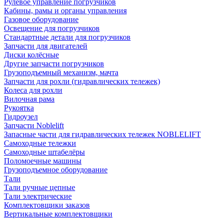
Рулевое управление погрузчиков
Кабины, рамы и органы управления
Газовое оборудование
Освещение для погрузчиков
Стандартные детали для погрузчиков
Запчасти для двигателей
Диски колёсные
Другие запчасти погрузчиков
Грузоподъемный механизм, мачта
Запчасти для рохли (гидравлических тележек)
Колеса для рохли
Вилочная рама
Рукоятка
Гидроузел
Запчасти Noblelift
Запасные части для гидравлических тележек NOBLELIFT
Самоходные тележки
Самоходные штабелёры
Поломоечные машины
Грузоподъемное оборудование
Тали
Тали ручные цепные
Тали электрические
Комплектовщики заказов
Вертикальные комплектовщики