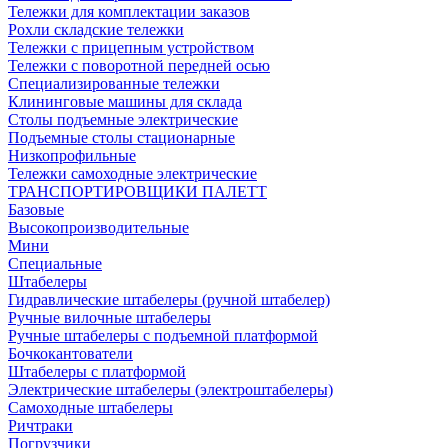
Тележки для комплектации заказов
Рохли складские тележки
Тележки с прицепным устройством
Тележки с поворотной передней осью
Специализированные тележки
Клининговые машины для склада
Столы подъемные электрические
Подъемные столы стационарные
Низкопрофильные
Тележки самоходные электрические
ТРАНСПОРТИРОВЩИКИ ПАЛЕТТ
Базовые
Высокопроизводительные
Мини
Специальные
Штабелеры
Гидравлические штабелеры (ручной штабелер)
Ручные вилочные штабелеры
Ручные штабелеры с подъемной платформой
Бочкокантователи
Штабелеры с платформой
Электрические штабелеры (электроштабелеры)
Самоходные штабелеры
Ричтраки
Погрузчики