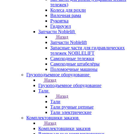
тележек)
Колеса для рохли
Вилочная рама
Рукоятка
Гидроузел
Запчасти Noblelift
Назад
Запчасти Noblelift
Запасные части для гидравлических
тележек NOBLELIFT
Самоходные тележки
Самоходные штабелёры
Поломоечные машины
Грузоподъемное оборудование
Назад
Грузоподъемное оборудование
Тали
Назад
Тали
Тали ручные цепные
Тали электрические
Комплектовщики заказов
Назад
Комплектовщики заказов
Вертикальные комплектовщики