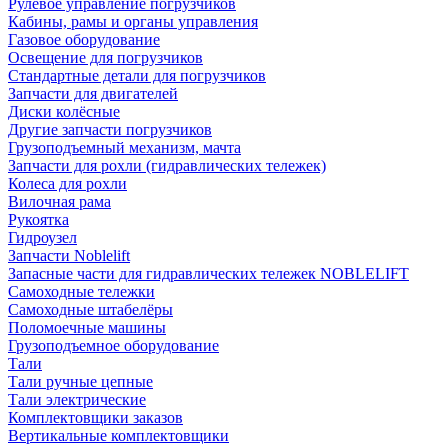
Рулевое управление погрузчиков
Кабины, рамы и органы управления
Газовое оборудование
Освещение для погрузчиков
Стандартные детали для погрузчиков
Запчасти для двигателей
Диски колёсные
Другие запчасти погрузчиков
Грузоподъемный механизм, мачта
Запчасти для рохли (гидравлических тележек)
Колеса для рохли
Вилочная рама
Рукоятка
Гидроузел
Запчасти Noblelift
Запасные части для гидравлических тележек NOBLELIFT
Самоходные тележки
Самоходные штабелёры
Поломоечные машины
Грузоподъемное оборудование
Тали
Тали ручные цепные
Тали электрические
Комплектовщики заказов
Вертикальные комплектовщики