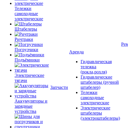
Тележки
самоходные
электрические
Штабелеры
Ричтраки
Рем
Погрузчики
Аренда
Подъёмники
Гидравлическая
тележка
(рокла,рохля)
Электрические
Гидравлические
тягачи
штабелеры (ручной
Запчасти
штабелер)
Тележки
самоходные
Аккумуляторы и
электрические
зарядные
Электрические
устройства
штабелеры
(электроштабелеры)