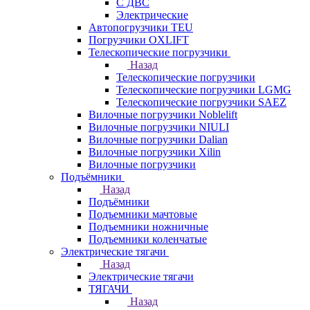
С ДВС
Электрические
Автопогрузчики TEU
Погрузчики OXLIFT
Телескопические погрузчики
Назад
Телескопические погрузчики
Телескопические погрузчики LGMG
Телескопические погрузчики SAEZ
Вилочные погрузчики Noblelift
Вилочные погрузчики NIULI
Вилочные погрузчики Dalian
Вилочные погрузчики Xilin
Вилочные погрузчики
Подъёмники
Назад
Подъёмники
Подъемники мачтовые
Подъемники ножничные
Подъемники коленчатые
Электрические тягачи
Назад
Электрические тягачи
ТЯГАЧИ
Назад